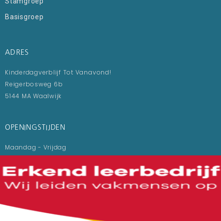
Stamgroep
Basisgroep
ADRES
Kinderdagverblijf Tot Vanavond!
Reigerbosweg 6b
5144 MA Waalwijk
OPENINGSTIJDEN
Maandag - Vrijdag
06:45 - 18:30 uur